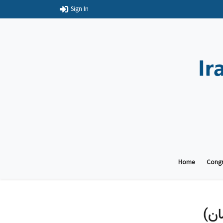
Sign In
Home
Congr
ان)