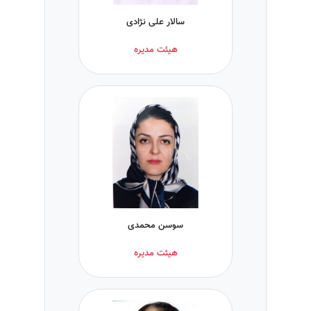
سالار علی نژادى
هیئت مدیره
سوسن محمدی
هیئت مدیره