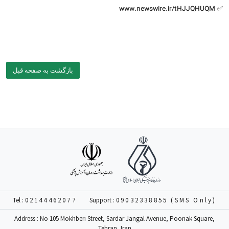
✅ www.newswire.ir/tHJJQHUQM
بازگشت به صفحه قبل
Tel :
02144462077
Support :
09032338855 (SMS Only)
Address : No 105 Mokhberi Street, Sardar Jangal Avenue, Poonak Square,
Tehran, Iran