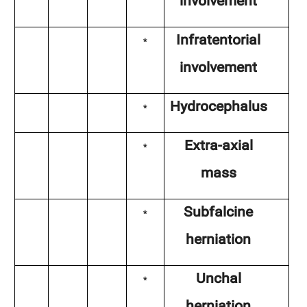
involvement
Infratentorial
*
involvement
Hydrocephalus
*
Extra-axial
*
mass
Subfalcine
*
herniation
Unchal
*