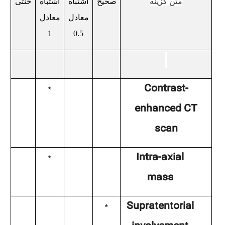
متن گزینه
صحیح
اشتباه
اشتباه
خنثی
معادل
معادل
1
0.5
Contrast-
*
enhanced CT
scan
Intra-axial
*
mass
Supratentorial
*