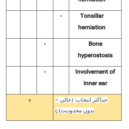
herniation
Tonsillar
*
herniation
Bone
*
hyperostosis
Involvement of
*
inner ear
حداکثر انتخاب: (خالی =
7
ç
بدون محدودیت):